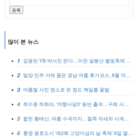
등록
많이 본 뉴스
1
김용빈·YB·박서진 뜬다…이천 설봉산 별빛축제 8월 개막
2
밀양·진주·거제 품은 경남 여름 휴가코스, 8월 여행지 BEST 7
3
여름철 사진 명소로 뜬 청도 백일홍 꽃밭
4
최수종 하희라, '여행사담3' 동반 출격…구례 사성암, 섬진강대나무숲길등
5
합천 황매산, 여름 수국까지…철쭉·억새와 사계절 관광지 완성
6
통영 용호도서 '제2회 고양이섬의 날 축제' 8일 열린다