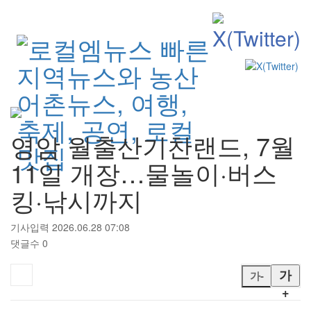
검색
영암 월출산기찬랜드, 7월
11일 개장…물놀이·버스
킹·낚시까지
기사입력 2026.06.28 07:08
댓글수 0
가
가-
+