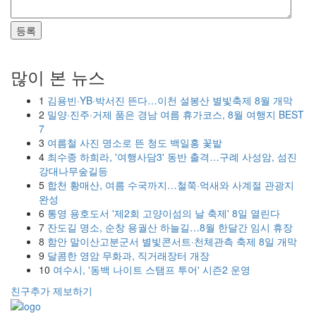
등록
많이 본 뉴스
1
김용빈·YB·박서진 뜬다…이천 설봉산 별빛축제 8월 개막
2
밀양·진주·거제 품은 경남 여름 휴가코스, 8월 여행지 BEST
7
3
여름철 사진 명소로 뜬 청도 백일홍 꽃밭
4
최수종 하희라, '여행사담3' 동반 출격…구례 사성암, 섬진
강대나무숲길등
5
합천 황매산, 여름 수국까지…철쭉·억새와 사계절 관광지
완성
6
통영 용호도서 '제2회 고양이섬의 날 축제' 8일 열린다
7
잔도길 명소, 순창 용궐산 하늘길…8월 한달간 임시 휴장
8
함안 말이산고분군서 별빛콘서트·천체관측 축제 8일 개막
9
달콤한 영암 무화과, 직거래장터 개장
10
여수시, '동백 나이트 스탬프 투어' 시즌2 운영
친구추가
제보하기