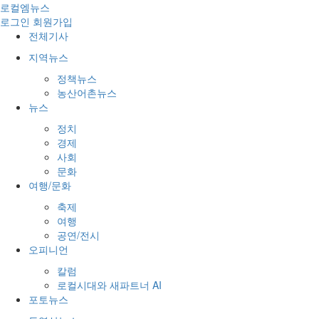
로컬엠뉴스
로그인
회원가입
전체기사
지역뉴스
정책뉴스
농산어촌뉴스
뉴스
정치
경제
사회
문화
여행/문화
축제
여행
공연/전시
오피니언
칼럼
로컬시대와 새파트너 AI
포토뉴스