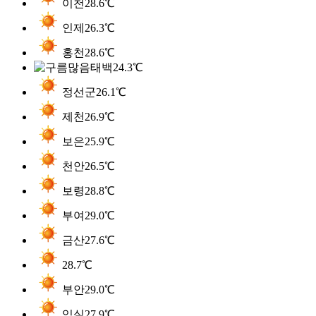
이천
28.6℃
인제
26.3℃
홍천
28.6℃
태백
24.3℃
정선군
26.1℃
제천
26.9℃
보은
25.9℃
천안
26.5℃
보령
28.8℃
부여
29.0℃
금산
27.6℃
28.7℃
부안
29.0℃
임실
27.9℃