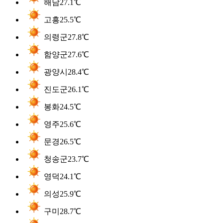
해남
27.1℃
고흥
25.5℃
의령군
27.8℃
함양군
27.6℃
광양시
28.4℃
진도군
26.1℃
봉화
24.5℃
영주
25.6℃
문경
26.5℃
청송군
23.7℃
영덕
24.1℃
의성
25.9℃
구미
28.7℃