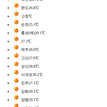
완도
26.8℃
고창
℃
순천
25.3℃
홍성(예)
29.1℃
27.3℃
제주
28.0℃
고산
27.6℃
성산
28.8℃
서귀포
30.2℃
진주
27.1℃
강화
29.1℃
양평
29.1℃