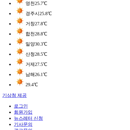
영천
25.7℃
경주시
25.8℃
거창
27.8℃
합천
28.8℃
밀양
30.3℃
산청
28.5℃
거제
27.5℃
남해
26.1℃
29.4℃
기상청 제공
로그인
회원가입
뉴스레터 신청
기사문의