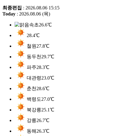
최종편집
: 2026.08.06 15:15
Today
: 2026.08.06 (목)
속초
26.6℃
28.4℃
철원
27.8℃
동두천
29.7℃
파주
28.3℃
대관령
23.0℃
춘천
28.6℃
백령도
27.0℃
북강릉
25.1℃
강릉
26.7℃
동해
26.3℃