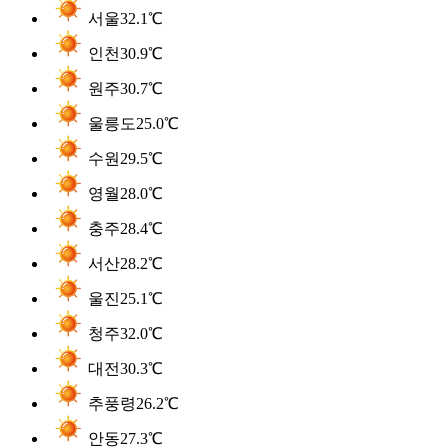
서울
32.1℃
인천
30.9℃
원주
30.7℃
울릉도
25.0℃
수원
29.5℃
영월
28.0℃
충주
28.4℃
서산
28.2℃
울진
25.1℃
청주
32.0℃
대전
30.3℃
추풍령
26.2℃
안동
27.3℃