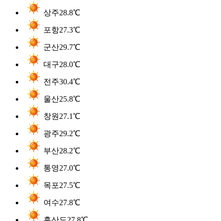
상주
28.8℃
포항
27.3℃
군산
29.7℃
대구
28.0℃
전주
30.4℃
울산
25.8℃
창원
27.1℃
광주
29.2℃
부산
28.2℃
통영
27.0℃
목포
27.5℃
여수
27.8℃
흑산도
27.8℃