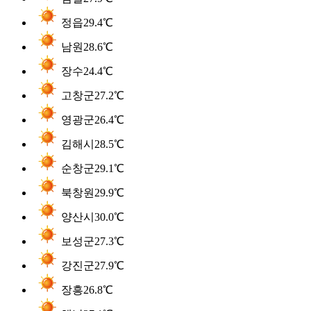
정읍
29.4℃
남원
28.6℃
장수
24.4℃
고창군
27.2℃
영광군
26.4℃
김해시
28.5℃
순창군
29.1℃
북창원
29.9℃
양산시
30.0℃
보성군
27.3℃
강진군
27.9℃
장흥
26.8℃