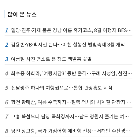
많이 본 뉴스
1
밀양·진주·거제 품은 경남 여름 휴가코스, 8월 여행지 BEST 7
2
김용빈·YB·박서진 뜬다…이천 설봉산 별빛축제 8월 개막
3
여름철 사진 명소로 뜬 청도 백일홍 꽃밭
4
최수종 하희라, '여행사담3' 동반 출격…구례 사성암, 섬진강대나무숲길등
5
전남광주 하나의 여행권으로…통합 관광홍보 시작
6
합천 황매산, 여름 수국까지…철쭉·억새와 사계절 관광지 완성
7
고흥 쑥섬부터 담양 죽화경까지…남도 정원서 즐기는 여름 힐링
8
당진 장고항, 국가 거점어항 예비항 선정…서해안 수산경제 거점으로 뜬다