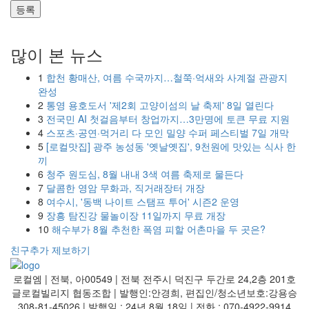
등록
많이 본 뉴스
1
합천 황매산, 여름 수국까지…철쭉·억새와 사계절 관광지
완성
2
통영 용호도서 '제2회 고양이섬의 날 축제' 8일 열린다
3
전국민 AI 첫걸음부터 창업까지…3만명에 토큰 무료 지원
4
스포츠·공연·먹거리 다 모인 밀양 수퍼 페스티벌 7일 개막
5
[로컬맛집] 광주 농성동 '옛날옛집', 9천원에 맛있는 식사 한
끼
6
청주 원도심, 8월 내내 3색 여름 축제로 물든다
7
달콤한 영암 무화과, 직거래장터 개장
8
여수시, '동백 나이트 스탬프 투어' 시즌2 운영
9
장흥 탐진강 물놀이장 11일까지 무료 개장
10
해수부가 8월 추천한 폭염 피할 어촌마을 두 곳은?
친구추가
제보하기
로컬엠 | 전북, 아00549 | 전북 전주시 덕진구 두간로 24,2층 201호
글로컬빌리지 협동조합 | 발행인:안경희, 편집인/청소년보호:강용승
308-81-45026 | 발행일 : 24년 8월 18일 | 전화 : 070-4922-9914