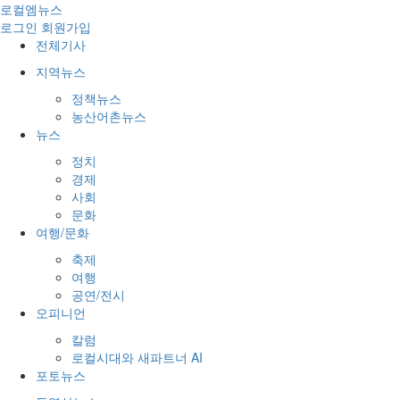
로컬엠뉴스
로그인
회원가입
전체기사
지역뉴스
정책뉴스
농산어촌뉴스
뉴스
정치
경제
사회
문화
여행/문화
축제
여행
공연/전시
오피니언
칼럼
로컬시대와 새파트너 AI
포토뉴스