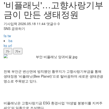
'비플래닛'…고향사랑기부
금이 만든 생태정원
기사입력 2026.05.18 11:44
댓글수 0
SNS 공유하기
fa
tw
ba
ks
url
가-
가+
전북 부안군 변산면에 방치됐던 황무지가 고향사랑기부금을 통해
생태정원 '비플래닛(Bee Planet)'으로 탈바꿈하며 새로운 생태관광
명소로 주목받고 있다.
비플래닛은 고향사랑기금 ESG 환경사업 '야생벌 붕붕이를 지켜주
세요'의 일환으로 조성됐다.