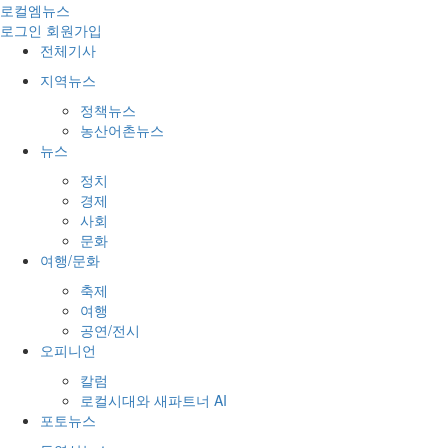
로컬엠뉴스
로그인
회원가입
전체기사
지역뉴스
정책뉴스
농산어촌뉴스
뉴스
정치
경제
사회
문화
여행/문화
축제
여행
공연/전시
오피니언
칼럼
로컬시대와 새파트너 AI
포토뉴스