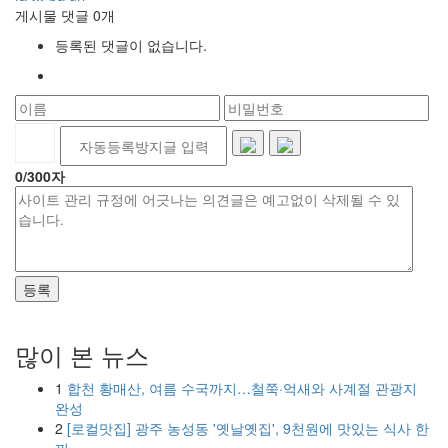
게시물 댓글
0
개
등록된 댓글이 없습니다.
0
/300자
등록
많이 본 뉴스
1
합천 황매산, 여름 수국까지…철쭉·억새와 사계절 관광지
완성
2
[로컬맛집] 광주 농성동 '옛날옛집', 9천원에 맛있는 식사 한