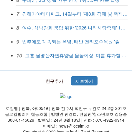
7
김해가야테마파크, 14일부터 '제3회 김해 빛 축제' 개막
8
여수, 섬박람회 붐업 위한 '2026 나라사랑축제' 13일 개최
9
입추에도 계속되는 폭염, 태안 천리포수목원 '숲캉스' 인기
10
고흥 팔영산자연휴양림 물놀이장, 여름 휴가철 무료 개방
친구추가
제보하기
로컬엠 | 전북, 아00549 | 전북 전주시 덕진구 두간로 24,2층 201호
글로컬빌리지 협동조합 | 발행인:안경희, 편집인/청소년보호:강용승
308-81-45026 | 발행일 : 24년 8월 18일 | 전화 : 070-4922-9914
이메일 : news@localm.kr
Copyright © 2020 localm.kr All Right Reserved