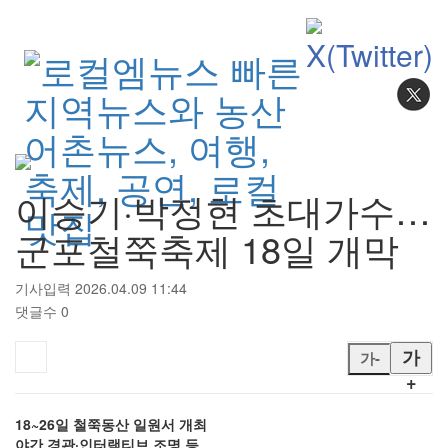
검색
이승기·박정현 초대가수…
군포철쭉축제 18일 개막
기사입력 2026.04.09 11:44
댓글수 0
가
가-
+
18~26일 철쭉동산 일원서 개최
야간 경관·인터랙티브 조명 등