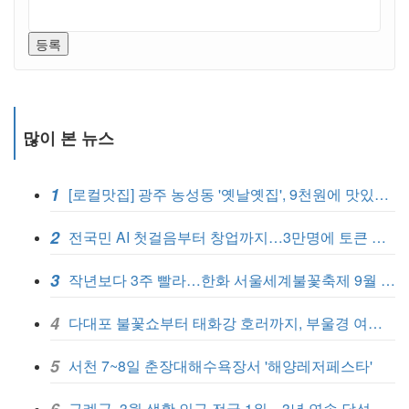
등록
많이 본 뉴스
1
[로컬맛집] 광주 농성동 '옛날옛집', 9천원에 맛있는 식사 한끼
2
전국민 AI 첫걸음부터 창업까지…3만명에 토큰 무료 지원
3
작년보다 3주 빨라…한화 서울세계불꽃축제 9월 5일 개막
4
다대포 불꽃쇼부터 태화강 호러까지, 부울경 여름휴가 총정리
5
서천 7~8일 춘장대해수욕장서 '해양레저페스타'
6
구례군, 3월 생활 인구 전국 1위…3년 연속 달성