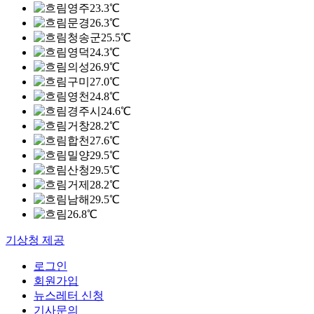
영주
23.3℃
문경
26.3℃
청송군
25.5℃
영덕
24.3℃
의성
26.9℃
구미
27.0℃
영천
24.8℃
경주시
24.6℃
거창
28.2℃
합천
27.6℃
밀양
29.5℃
산청
29.5℃
거제
28.2℃
남해
29.5℃
26.8℃
기상청 제공
로그인
회원가입
뉴스레터 신청
기사문의