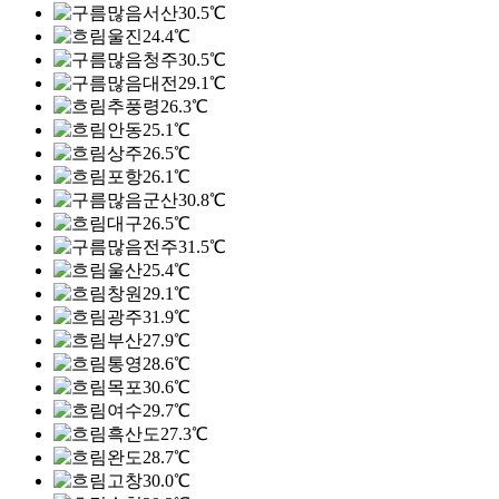
서산
30.5℃
울진
24.4℃
청주
30.5℃
대전
29.1℃
추풍령
26.3℃
안동
25.1℃
상주
26.5℃
포항
26.1℃
군산
30.8℃
대구
26.5℃
전주
31.5℃
울산
25.4℃
창원
29.1℃
광주
31.9℃
부산
27.9℃
통영
28.6℃
목포
30.6℃
여수
29.7℃
흑산도
27.3℃
완도
28.7℃
고창
30.0℃