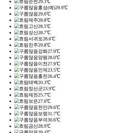
순천
29.3℃
홍성(예)
29.9℃
29.0℃
제주
28.8℃
고산
28.5℃
성산
28.7℃
서귀포
28.6℃
진주
29.8℃
강화
27.9℃
양평
28.0℃
이천
27.9℃
인제
23.5℃
홍천
26.4℃
태백
20.3℃
정선군
23.9℃
제천
25.7℃
보은
27.0℃
천안
29.6℃
보령
31.7℃
부여
30.6℃
금산
28.9℃
29.4℃