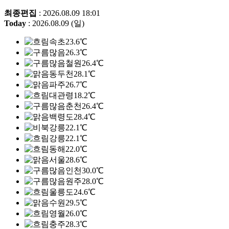
최종편집
: 2026.08.09 18:01
Today
: 2026.08.09 (일)
속초
23.6℃
26.3℃
철원
26.4℃
동두천
28.1℃
파주
26.7℃
대관령
18.2℃
춘천
26.4℃
백령도
28.4℃
북강릉
22.1℃
강릉
22.1℃
동해
22.0℃
서울
28.6℃
인천
30.0℃
원주
28.0℃
울릉도
24.6℃
수원
29.5℃
영월
26.0℃
충주
28.3℃