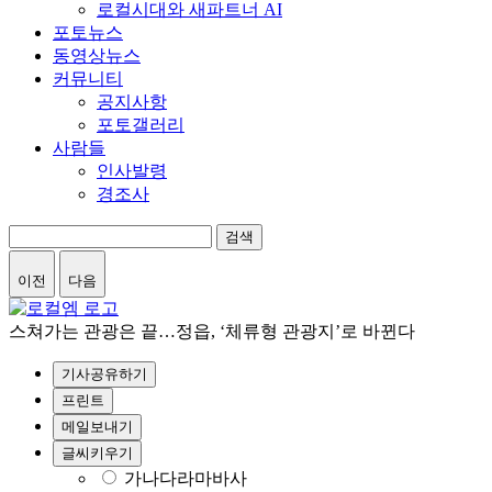
로컬시대와 새파트너 AI
포토뉴스
동영상뉴스
커뮤니티
공지사항
포토갤러리
사람들
인사발령
경조사
검색
이전
다음
스쳐가는 관광은 끝…정읍, ‘체류형 관광지’로 바뀐다
기사공유하기
프린트
메일보내기
글씨키우기
가나다라마바사