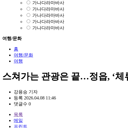
가나다라마바사
가나다라마바사
가나다라마바사
가나다라마바사
가나다라마바사
여행/문화
홈
여행/문화
여행
스쳐가는 관광은 끝…정읍, ‘체
강용승
기자
등록 2026.04.08 11:46
댓글수 0
목록
메일
프린트