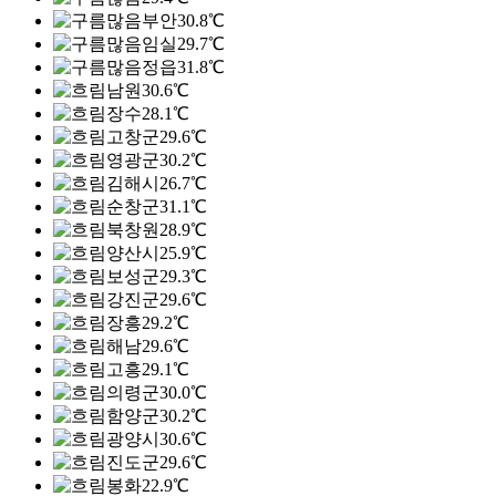
부안
30.8℃
임실
29.7℃
정읍
31.8℃
남원
30.6℃
장수
28.1℃
고창군
29.6℃
영광군
30.2℃
김해시
26.7℃
순창군
31.1℃
북창원
28.9℃
양산시
25.9℃
보성군
29.3℃
강진군
29.6℃
장흥
29.2℃
해남
29.6℃
고흥
29.1℃
의령군
30.0℃
함양군
30.2℃
광양시
30.6℃
진도군
29.6℃
봉화
22.9℃