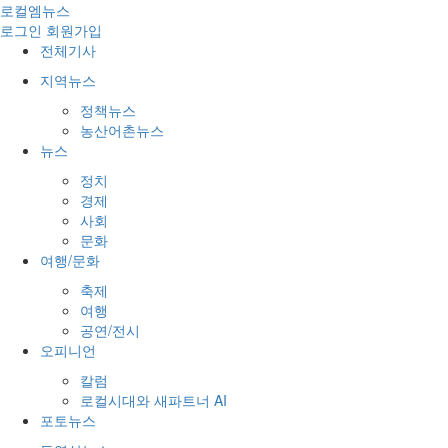
로컬엠뉴스
로그인
회원가입
전체기사
지역뉴스
정책뉴스
농산어촌뉴스
뉴스
정치
경제
사회
문화
여행/문화
축제
여행
공연/전시
오피니언
칼럼
로컬시대와 새파트너 AI
포토뉴스