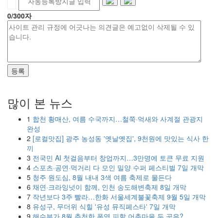
0
/300자
등록
많이 본 뉴스
1
합천 황매산, 여름 수국까지…철쭉·억새와 사계절 관광지
완성
2
[로컬맛집] 광주 농성동 '옛날옛집', 9천원에 맛있는 식사 한
끼
3
전국민 AI 첫걸음부터 창업까지…3만명에 토큰 무료 지원
4
스포츠·공연·먹거리 다 모인 밀양 수퍼 페스티벌 7일 개막
5
청주 원도심, 8월 내내 3색 여름 축제로 물든다
6
채연·크라잉넛이 함께, 인천 송도해변축제 8일 개막
7
작년보다 3주 빨라…한화 서울세계불꽃축제 9월 5일 개막
8
유성구, 무더위 식힐 '유성 뮤직페스타' 7일 개막
9
해수부가 8월 추천한 폭염 피할 어촌마을 두 곳은?