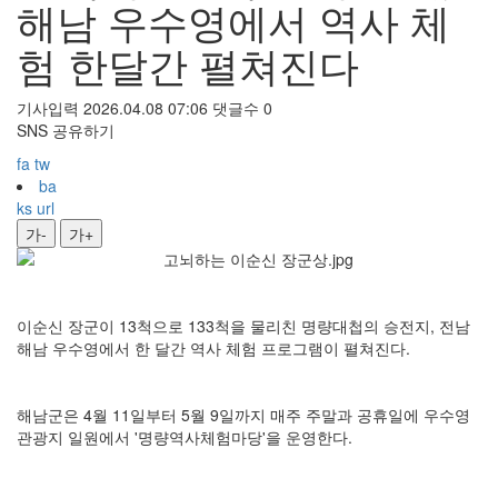
해남 우수영에서 역사 체
험 한달간 펼쳐진다
기사입력 2026.04.08 07:06
댓글수 0
SNS 공유하기
fa
tw
ba
ks
url
가-
가+
이순신 장군이 13척으로 133척을 물리친 명량대첩의 승전지, 전남
해남 우수영에서 한 달간 역사 체험 프로그램이 펼쳐진다.
해남군은 4월 11일부터 5월 9일까지 매주 주말과 공휴일에 우수영
관광지 일원에서 '명량역사체험마당'을 운영한다.