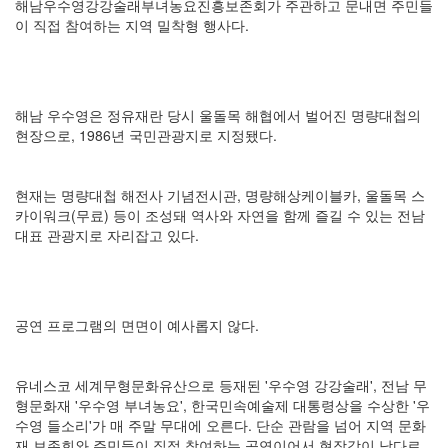
해남우수영강강술래부녀농요진흥보존회가 주관하고 문내면 주민들
이 직접 참여하는 지역 밀착형 행사다.
해남 우수영은 정유재란 당시 울돌목 해협에서 벌어진 명량대첩의
현장으로, 1986년 국민관광지로 지정됐다.
현재는 명량대첩 해전사 기념전시관, 명량해상케이블카, 울돌목 스
카이워크(무료) 등이 조성돼 역사와 자연을 함께 즐길 수 있는 전남
대표 관광지로 자리잡고 있다.
공연 프로그램의 면면이 예사롭지 않다.
유네스코 세계무형문화유산으로 등재된 '우수영 강강술래', 전남 무
형문화재 '우수영 부녀농요', 한국민속예술제 대통령상을 수상한 '우
수영 들소리'가 매 주말 무대에 오른다. 단순 관람을 넘어 지역 문화
재 보존회와 주민들이 직접 참여하는 공연이어서 현장감이 남다르