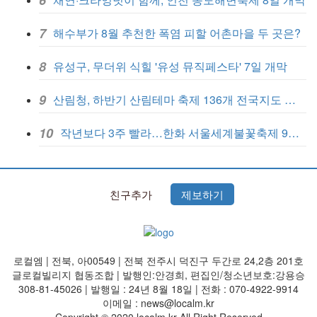
6
7
해수부가 8월 추천한 폭염 피할 어촌마을 두 곳은?
8
유성구, 무더위 식힐 '유성 뮤직페스타' 7일 개막
9
산림청, 하반기 산림테마 축제 136개 전국지도 발간
10
작년보다 3주 빨라…한화 서울세계불꽃축제 9월 5일 개막
친구추가
제보하기
로컬엠 | 전북, 아00549 | 전북 전주시 덕진구 두간로 24,2층 201호
글로컬빌리지 협동조합 | 발행인:안경희, 편집인/청소년보호:강용승
308-81-45026 | 발행일 : 24년 8월 18일 | 전화 : 070-4922-9914
이메일 : news@localm.kr
Copyright © 2020 localm.kr All Right Reserved