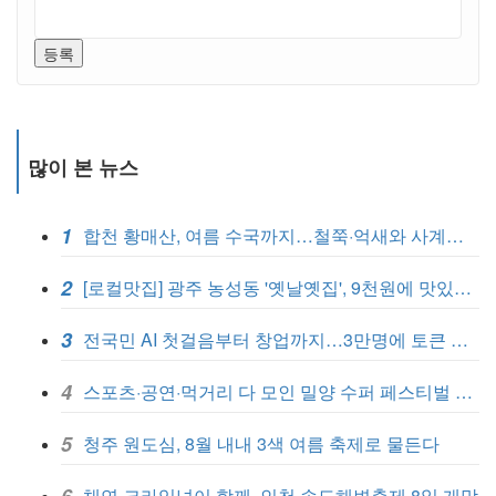
등록
많이 본 뉴스
1
합천 황매산, 여름 수국까지…철쭉·억새와 사계절 관광지 완성
2
[로컬맛집] 광주 농성동 '옛날옛집', 9천원에 맛있는 식사 한끼
3
전국민 AI 첫걸음부터 창업까지…3만명에 토큰 무료 지원
4
스포츠·공연·먹거리 다 모인 밀양 수퍼 페스티벌 7일 개막
5
청주 원도심, 8월 내내 3색 여름 축제로 물든다
채연·크라잉넛이 함께, 인천 송도해변축제 8일 개막