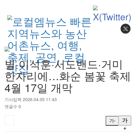
검색
별·이석훈·서도밴드·거미
한자리에…화순 봄꽃 축제
4월 17일 개막
기사입력 2026.04.05 11:43
댓글수 0
가
가-
+