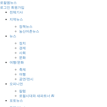
로컬엠뉴스
로그인
회원가입
전체기사
지역뉴스
정책뉴스
농산어촌뉴스
뉴스
정치
경제
사회
문화
여행/문화
축제
여행
공연/전시
오피니언
칼럼
로컬시대와 새파트너 AI
포토뉴스