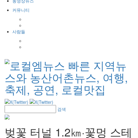
동영상뉴스
커뮤니티
공지사항
포토갤러리
사람들
인사발령
경조사
검색
벚꽃 터널 1.2㎞·꽃멍 스테