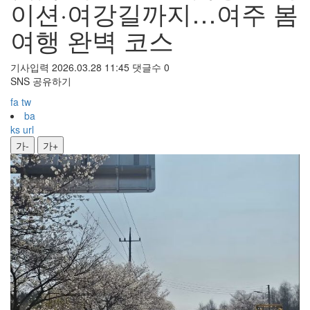
이션·여강길까지…여주 봄
여행 완벽 코스
기사입력 2026.03.28 11:45
댓글수 0
SNS 공유하기
fa
tw
ba
ks
url
가-
가+