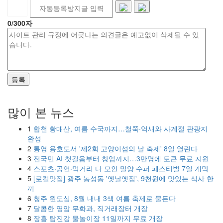
0
/300자
등록
많이 본 뉴스
1
합천 황매산, 여름 수국까지…철쭉·억새와 사계절 관광지
완성
2
통영 용호도서 '제2회 고양이섬의 날 축제' 8일 열린다
3
전국민 AI 첫걸음부터 창업까지…3만명에 토큰 무료 지원
4
스포츠·공연·먹거리 다 모인 밀양 수퍼 페스티벌 7일 개막
5
[로컬맛집] 광주 농성동 '옛날옛집', 9천원에 맛있는 식사 한
끼
6
청주 원도심, 8월 내내 3색 여름 축제로 물든다
7
달콤한 영암 무화과, 직거래장터 개장
8
장흥 탐진강 물놀이장 11일까지 무료 개장