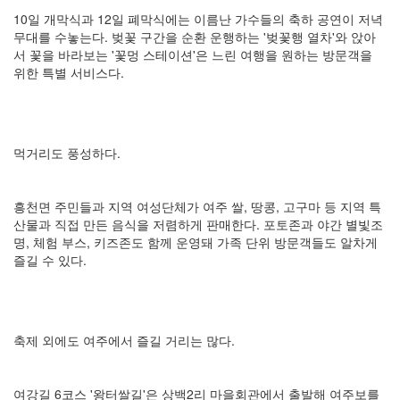
10일 개막식과 12일 폐막식에는 이름난 가수들의 축하 공연이 저녁
무대를 수놓는다. 벚꽃 구간을 순환 운행하는 '벚꽃행 열차'와 앉아
서 꽃을 바라보는 '꽃멍 스테이션'은 느린 여행을 원하는 방문객을
위한 특별 서비스다.
먹거리도 풍성하다.
흥천면 주민들과 지역 여성단체가 여주 쌀, 땅콩, 고구마 등 지역 특
산물과 직접 만든 음식을 저렴하게 판매한다. 포토존과 야간 별빛조
명, 체험 부스, 키즈존도 함께 운영돼 가족 단위 방문객들도 알차게
즐길 수 있다.
축제 외에도 여주에서 즐길 거리는 많다.
여강길 6코스 '왕터쌀길'은 상백2리 마을회관에서 출발해 여주보를