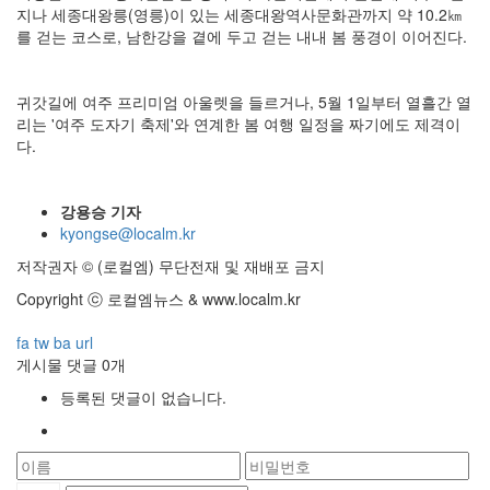
지나 세종대왕릉(영릉)이 있는 세종대왕역사문화관까지 약 10.2㎞
를 걷는 코스로, 남한강을 곁에 두고 걷는 내내 봄 풍경이 이어진다.
귀갓길에 여주 프리미엄 아울렛을 들르거나, 5월 1일부터 열흘간 열
리는 '여주 도자기 축제'와 연계한 봄 여행 일정을 짜기에도 제격이
다.
강용승 기자
kyongse@localm.kr
저작권자 © (로컬엠) 무단전재 및 재배포 금지
Copyright ⓒ 로컬엠뉴스 & www.localm.kr
fa
tw
ba
url
게시물 댓글
0
개
등록된 댓글이 없습니다.