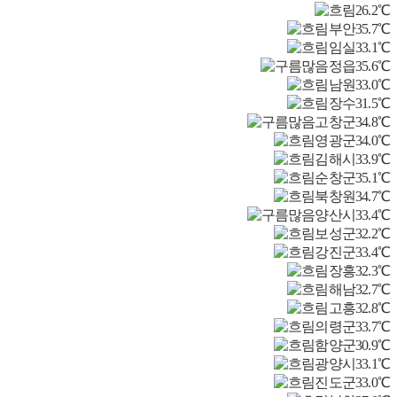
26.2℃
부안
35.7℃
임실
33.1℃
정읍
35.6℃
남원
33.0℃
장수
31.5℃
고창군
34.8℃
영광군
34.0℃
김해시
33.9℃
순창군
35.1℃
북창원
34.7℃
양산시
33.4℃
보성군
32.2℃
강진군
33.4℃
장흥
32.3℃
해남
32.7℃
고흥
32.8℃
의령군
33.7℃
함양군
30.9℃
광양시
33.1℃
진도군
33.0℃