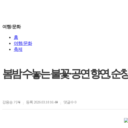
여행/문화
홈
여행/문화
축제
봄밤 수놓는 불꽃·공연 향연, 순
강용승
기자
등록 2026.03.18 16:49
댓글수 0