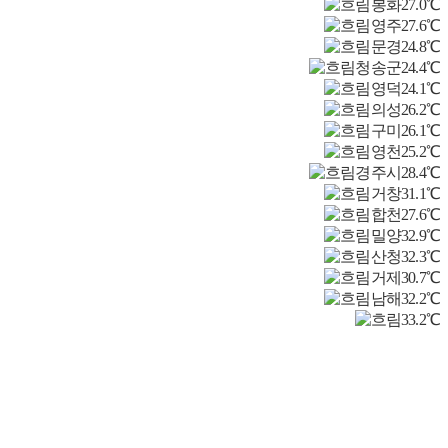
봉화
27.0℃
영주
27.6℃
문경
24.8℃
청송군
24.4℃
영덕
24.1℃
의성
26.2℃
구미
26.1℃
영천
25.2℃
경주시
28.4℃
거창
31.1℃
합천
27.6℃
밀양
32.9℃
산청
32.3℃
거제
30.7℃
남해
32.2℃
33.2℃