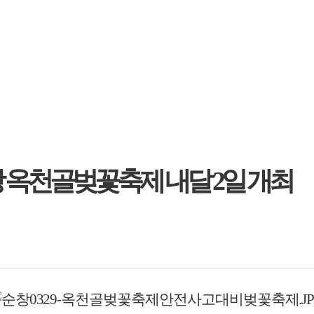
창 옥천골벚꽃축제 내달 2일 개최