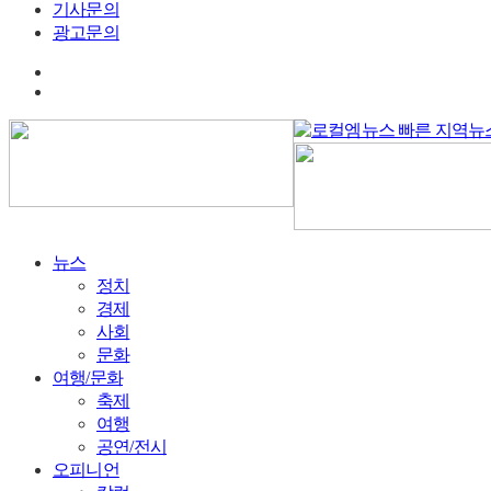
기사문의
광고문의
뉴스
정치
경제
사회
문화
여행/문화
축제
여행
공연/전시
오피니언