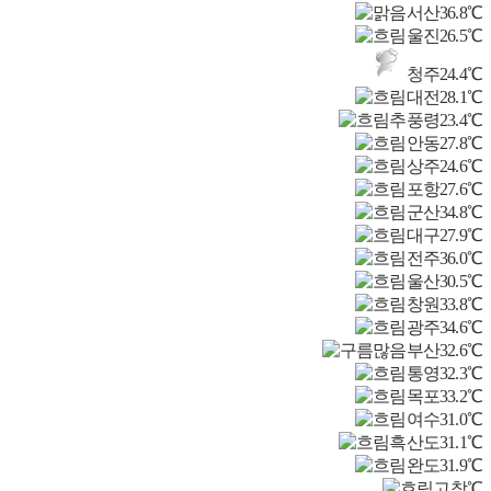
서산
36.8℃
울진
26.5℃
청주
24.4℃
대전
28.1℃
추풍령
23.4℃
안동
27.8℃
상주
24.6℃
포항
27.6℃
군산
34.8℃
대구
27.9℃
전주
36.0℃
울산
30.5℃
창원
33.8℃
광주
34.6℃
부산
32.6℃
통영
32.3℃
목포
33.2℃
여수
31.0℃
흑산도
31.1℃
완도
31.9℃
고창
℃