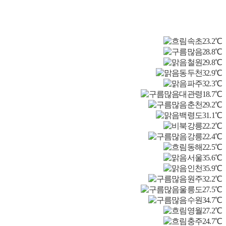
속초
23.2℃
28.8℃
철원
29.8℃
동두천
32.9℃
파주
32.3℃
대관령
18.7℃
춘천
29.2℃
백령도
31.1℃
북강릉
22.2℃
강릉
22.4℃
동해
22.5℃
서울
35.6℃
인천
35.9℃
원주
32.2℃
울릉도
27.5℃
수원
34.7℃
영월
27.2℃
충주
24.7℃