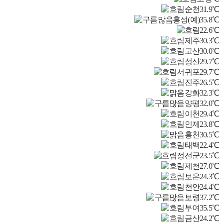
순천
31.9℃
홍성(예)
35.8℃
22.6℃
제주
30.3℃
고산
30.0℃
성산
29.7℃
서귀포
29.7℃
진주
26.5℃
강화
32.3℃
양평
32.0℃
이천
29.4℃
인제
23.8℃
홍천
30.5℃
태백
22.4℃
정선군
23.5℃
제천
27.0℃
보은
24.3℃
천안
24.4℃
보령
37.2℃
부여
35.5℃
금산
24.2℃