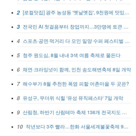
2
[로컬맛집] 광주 농성동 '옛날옛집', 9천원에 맛있는 식사 한끼
3
전국민 AI 첫걸음부터 창업까지…3만명에 토큰 무료 지원
4
스포츠·공연·먹거리 다 모인 밀양 수퍼 페스티벌 7일 개막
5
청주 원도심, 8월 내내 3색 여름 축제로 물든다
6
채연·크라잉넛이 함께, 인천 송도해변축제 8일 개막
7
해수부가 8월 추천한 폭염 피할 어촌마을 두 곳은?
8
유성구, 무더위 식힐 '유성 뮤직페스타' 7일 개막
9
산림청, 하반기 산림테마 축제 136개 전국지도 발간
10
작년보다 3주 빨라…한화 서울세계불꽃축제 9월 5일 개막