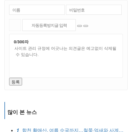
0
/300자
등록
많이 본 뉴스
1
합천 황매산, 여름 수국까지…철쭉·억새와 사계절 관광지 완성