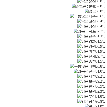
순천
30.8℃
홍성(예)
32.8℃
30.8℃
제주
28.6℃
고산
30.4℃
성산
30.4℃
서귀포
32.7℃
진주
31.3℃
강화
31.5℃
양평
30.9℃
이천
31.9℃
인제
29.7℃
홍천
31.5℃
태백
26.8℃
정선군
31.0℃
제천
29.2℃
보은
29.2℃
천안
30.5℃
보령
32.3℃
부여
31.8℃
금산
30.8℃
31.9℃