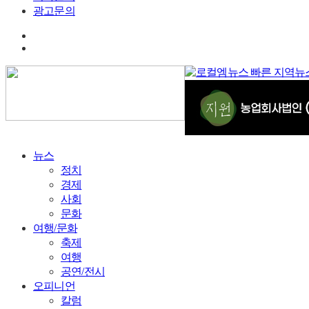
광고문의
뉴스
정치
경제
사회
문화
여행/문화
축제
여행
공연/전시
오피니언
칼럼