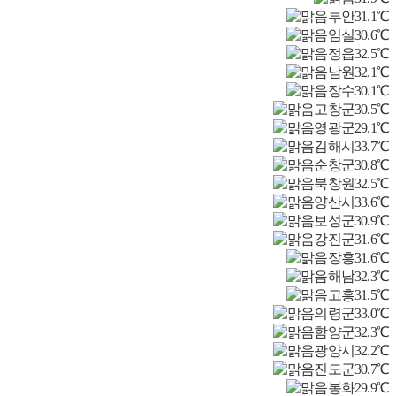
부안
31.1℃
임실
30.6℃
정읍
32.5℃
남원
32.1℃
장수
30.1℃
고창군
30.5℃
영광군
29.1℃
김해시
33.7℃
순창군
30.8℃
북창원
32.5℃
양산시
33.6℃
보성군
30.9℃
강진군
31.6℃
장흥
31.6℃
해남
32.3℃
고흥
31.5℃
의령군
33.0℃
함양군
32.3℃
광양시
32.2℃
진도군
30.7℃
봉화
29.9℃