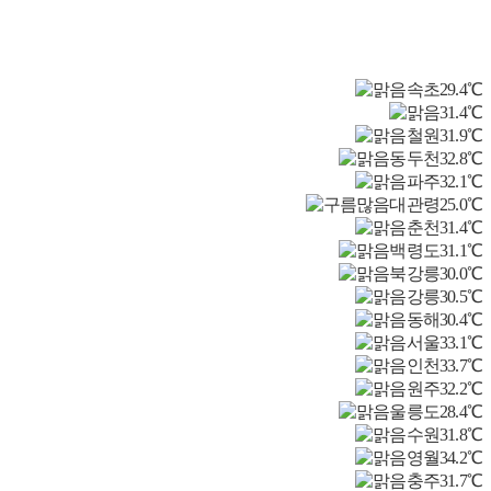
속초
29.4℃
31.4℃
철원
31.9℃
동두천
32.8℃
파주
32.1℃
대관령
25.0℃
춘천
31.4℃
백령도
31.1℃
북강릉
30.0℃
강릉
30.5℃
동해
30.4℃
서울
33.1℃
인천
33.7℃
원주
32.2℃
울릉도
28.4℃
수원
31.8℃
영월
34.2℃
충주
31.7℃