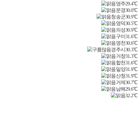
영주
29.4℃
문경
30.0℃
청송군
30.9℃
영덕
30.5℃
의성
30.9℃
구미
31.6℃
영천
30.6℃
경주시
30.3℃
거창
31.3℃
합천
31.6℃
밀양
31.9℃
산청
31.9℃
거제
30.7℃
남해
29.6℃
32.2℃