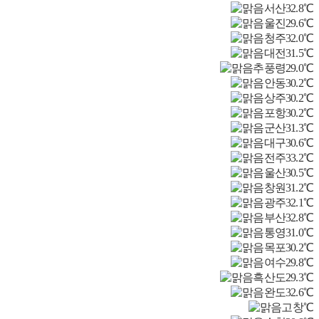
서산
32.8℃
울진
29.6℃
청주
32.0℃
대전
31.5℃
추풍령
29.0℃
안동
30.2℃
상주
30.2℃
포항
30.2℃
군산
31.3℃
대구
30.6℃
전주
33.2℃
울산
30.5℃
창원
31.2℃
광주
32.1℃
부산
32.8℃
통영
31.0℃
목포
30.2℃
여수
29.8℃
흑산도
29.3℃
완도
32.6℃
고창
℃