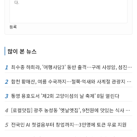
등록
많이 본 뉴스
1
최수종 하희라, '여행사담3' 동반 출격…구례 사성암, 섬진강대나무숲길등
2
합천 황매산, 여름 수국까지…철쭉·억새와 사계절 관광지 완성
3
통영 용호도서 '제2회 고양이섬의 날 축제' 8일 열린다
4
[로컬맛집] 광주 농성동 '옛날옛집', 9천원에 맛있는 식사 한끼
5
전국민 AI 첫걸음부터 창업까지…3만명에 토큰 무료 지원