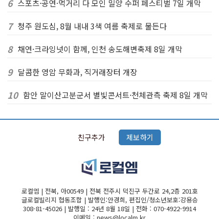
6
스포츠·공연·먹거리 다 모인 밀양 수퍼 페스티벌 7일 개막
7
청주 원도심, 8월 내내 3색 여름 축제로 물든다
8
채연·크라잉넛이 함께, 인천 송도해변축제 8일 개막
9
달콤한 영암 무화과, 직거래장터 개장
10
함안 말이산고분군서 별빛콘서트·천체관측 축제 8일 개막
친구추가
제보하기
로컬엠 | 전북, 아00549 | 전북 전주시 덕진구 두간로 24,2층 201호
글로컬빌리지 협동조합 | 발행인:안경희, 편집인/청소년보호:강용승
308-81-45026 | 발행일 : 24년 8월 18일 | 전화 : 070-4922-9914
이메일 : news@localm.kr