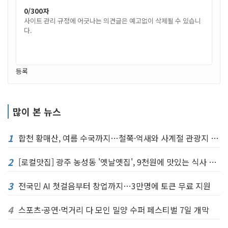
0
/300자
등록
많이 본 뉴스
1
합천 황매산, 여름 수국까지…철쭉·억새와 사계절 관광지 완성
2
[로컬맛집] 광주 농성동 '옛날옛집', 9천원에 맛있는 식사 한끼
3
전국민 AI 첫걸음부터 창업까지…3만명에 토큰 무료 지원
4
스포츠·공연·먹거리 다 모인 밀양 수퍼 페스티벌 7일 개막