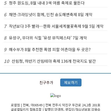
5
청주 원도심, 8월 내내 3색 여름 축제로 물든다
6
채연·크라잉넛이 함께, 인천 송도해변축제 8일 개막
7
작년보다 3주 빨라…한화 서울세계불꽃축제 9월 5일 개막
8
유성구, 무더위 식힐 '유성 뮤직페스타' 7일 개막
9
해수부가 8월 추천한 폭염 피할 어촌마을 두 곳은?
10
산림청, 하반기 산림테마 축제 136개 전국지도 발간
친구추가
제보하기
로컬엠 | 전북, 아00549 | 전북 전주시 덕진구 두간로 24,2층 201호
글로컬빌리지 협동조합 | 발행인:안경희, 편집인/청소년보호:강용승