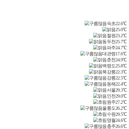
속초
22.6℃
25.0℃
철원
23.2℃
동두천
25.7℃
파주
24.7℃
대관령
17.6℃
춘천
24.9℃
백령도
25.8℃
북강릉
22.3℃
강릉
22.5℃
동해
22.4℃
서울
29.3℃
인천
29.0℃
원주
27.2℃
울릉도
26.2℃
수원
29.5℃
영월
24.6℃
충주
26.6℃