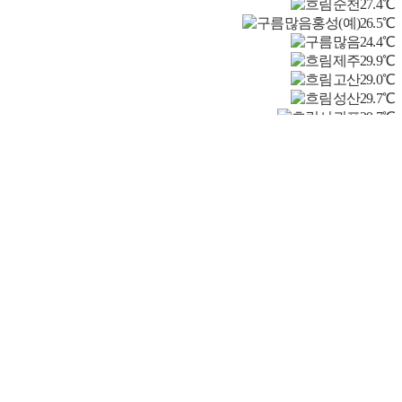
순천
27.4℃
홍성(예)
26.5℃
24.4℃
제주
29.9℃
고산
29.0℃
성산
29.7℃
서귀포
29.7℃
진주
27.4℃
강화
26.1℃
양평
27.5℃
이천
26.7℃
인제
21.9℃
홍천
24.4℃
태백
19.0℃
정선군
21.4℃
제천
24.3℃
보은
24.2℃
천안
25.0℃
보령
28.7℃
부여
26.3℃
금산
26.4℃
25.4℃