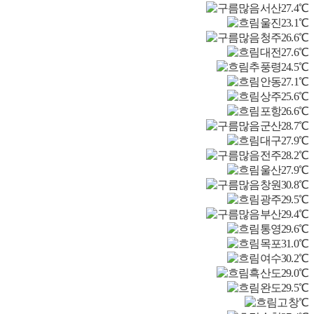
서산
27.4℃
울진
23.1℃
청주
26.6℃
대전
27.6℃
추풍령
24.5℃
안동
27.1℃
상주
25.6℃
포항
26.6℃
군산
28.7℃
대구
27.9℃
전주
28.2℃
울산
27.9℃
창원
30.8℃
광주
29.5℃
부산
29.4℃
통영
29.6℃
목포
31.0℃
여수
30.2℃
흑산도
29.0℃
완도
29.5℃
고창
℃