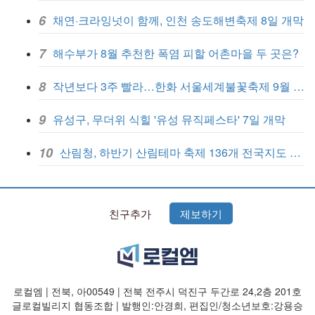
6
채연·크라잉넛이 함께, 인천 송도해변축제 8일 개막
7
해수부가 8월 추천한 폭염 피할 어촌마을 두 곳은?
8
작년보다 3주 빨라…한화 서울세계불꽃축제 9월 5일 개막
9
유성구, 무더위 식힐 '유성 뮤직페스타' 7일 개막
10
산림청, 하반기 산림테마 축제 136개 전국지도 발간
친구추가
제보하기
로컬엠 | 전북, 아00549 | 전북 전주시 덕진구 두간로 24,2층 201호
글로컬빌리지 협동조합 | 발행인:안경희, 편집인/청소년보호:강용승