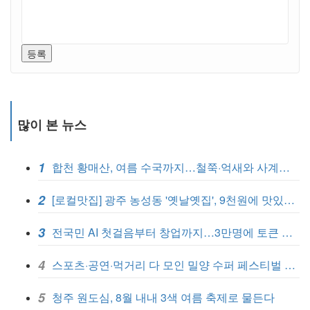
등록
많이 본 뉴스
1
합천 황매산, 여름 수국까지…철쭉·억새와 사계절 관광지 완성
2
[로컬맛집] 광주 농성동 '옛날옛집', 9천원에 맛있는 식사 한끼
3
전국민 AI 첫걸음부터 창업까지…3만명에 토큰 무료 지원
4
스포츠·공연·먹거리 다 모인 밀양 수퍼 페스티벌 7일 개막
5
청주 원도심, 8월 내내 3색 여름 축제로 물든다