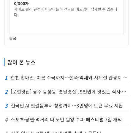
0
/300자
등록
많이 본 뉴스
1
합천 황매산, 여름 수국까지…철쭉·억새와 사계절 관광지 완성
2
[로컬맛집] 광주 농성동 '옛날옛집', 9천원에 맛있는 식사 한끼
3
전국민 AI 첫걸음부터 창업까지…3만명에 토큰 무료 지원
4
스포츠·공연·먹거리 다 모인 밀양 수퍼 페스티벌 7일 개막