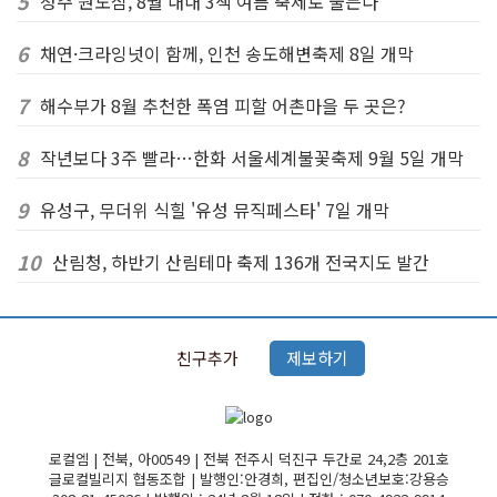
5
청주 원도심, 8월 내내 3색 여름 축제로 물든다
6
채연·크라잉넛이 함께, 인천 송도해변축제 8일 개막
7
해수부가 8월 추천한 폭염 피할 어촌마을 두 곳은?
8
작년보다 3주 빨라…한화 서울세계불꽃축제 9월 5일 개막
9
유성구, 무더위 식힐 '유성 뮤직페스타' 7일 개막
10
산림청, 하반기 산림테마 축제 136개 전국지도 발간
친구추가
제보하기
로컬엠 | 전북, 아00549 | 전북 전주시 덕진구 두간로 24,2층 201호
글로컬빌리지 협동조합 | 발행인:안경희, 편집인/청소년보호:강용승