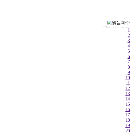
철원
동두천
파주
대관령
1
춘천
2
3
백령도
4
북강릉
5
강릉
6
동해
7
서울
8
인천
9
10
원주
11
울릉도
12
수원
13
영월
14
충주
15
서산
16
17
울진
18
청주
19
대전
20