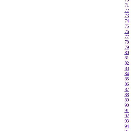
장수
71
고창군
72
73
영광군
74
김해시
75
순창군
76
북창원
77
양산시
78
보성군
79
80
강진군
81
장흥
82
해남
83
고흥
84
의령군
85
함양군
86
87
광양시
88
진도군
89
봉화
90
영주
91
문경
92
청송군
93
94
영덕