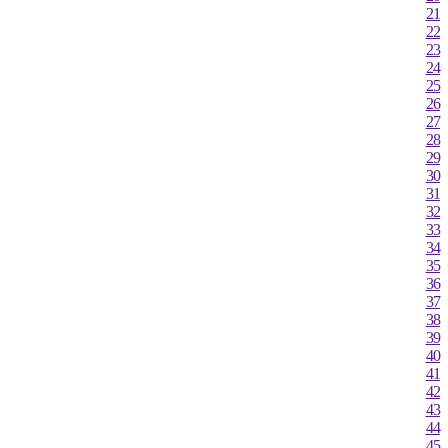
추풍령
21
안동
22
상주
23
24
포항
25
군산
26
대구
27
전주
28
울산
29
창원
30
31
광주
32
부산
33
통영
34
목포
35
여수
36
흑산도
37
38
완도
39
40
순천
41
홍성(예)
42
43
제주
44
45
고산