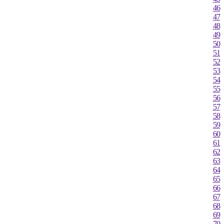
46
성산
47
서귀포
48
진주
49
강화
50
양평
51
52
이천
53
인제
54
홍천
55
태백
56
정선군
57
제천
58
59
보은
60
천안
61
보령
62
부여
63
금산
64
65
66
부안
67
임실
68
정읍
69
남원
70