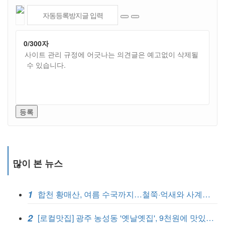
0
/300자
등록
많이 본 뉴스
1
합천 황매산, 여름 수국까지…철쭉·억새와 사계절 관광지 완성
2
[로컬맛집] 광주 농성동 '옛날옛집', 9천원에 맛있는 식사 한끼