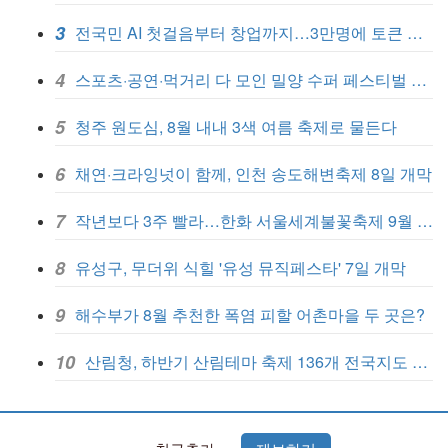
3
전국민 AI 첫걸음부터 창업까지…3만명에 토큰 무료 지원
4
스포츠·공연·먹거리 다 모인 밀양 수퍼 페스티벌 7일 개막
5
청주 원도심, 8월 내내 3색 여름 축제로 물든다
6
채연·크라잉넛이 함께, 인천 송도해변축제 8일 개막
7
작년보다 3주 빨라…한화 서울세계불꽃축제 9월 5일 개막
8
유성구, 무더위 식힐 '유성 뮤직페스타' 7일 개막
9
해수부가 8월 추천한 폭염 피할 어촌마을 두 곳은?
10
산림청, 하반기 산림테마 축제 136개 전국지도 발간