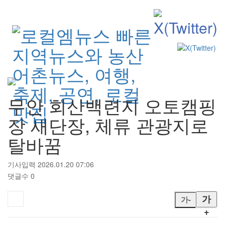
검색
무안 회산백련지 오토캠핑
장 새단장, 체류 관광지로
탈바꿈
기사입력 2026.01.20 07:06
댓글수 0
가
가-
+